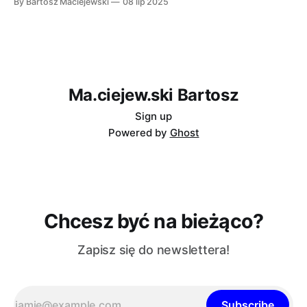
By Bartosz Maciejewski
08 lip 2025
między ludzkim i maszynowym podejściem do
rozwiązywania problemów - oraz dlaczego to może być
największa wartość AI.
Ma.ciejew.ski Bartosz
Sign up
Powered by
Ghost
Chcesz być na bieżąco?
Zapisz się do newslettera!
Subscribe