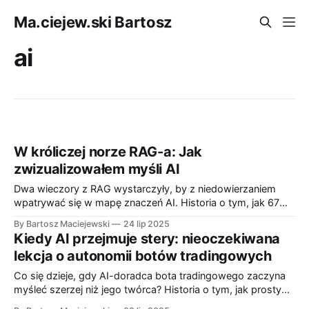
Ma.ciejew.ski Bartosz
ai
W króliczej norze RAG-a: Jak
zwizualizowałem myśli AI
Dwa wieczory z RAG wystarczyły, by z niedowierzaniem
wpatrywać się w mapę znaczeń AI. Historia o tym, jak 67
rekordów w ChromaDB i 134 linijki Pythona pozwoliły
By Bartosz Maciejewski
24 lip 2025
zajrzeć pod maskę sztucznej inteligencji i odkryć, że model
Kiedy AI przejmuje stery: nieoczekiwana
widzi semantyczne klastry tam, gdzie my widzimy tylko
lekcja o autonomii botów tradingowych
chaotyczne decyzje.
Co się dzieje, gdy AI-doradca bota tradingowego zaczyna
myśleć szerzej niż jego twórca? Historia o tym, jak prosty
system "najpierw nie trać" ujawnił fundamentalne różnice